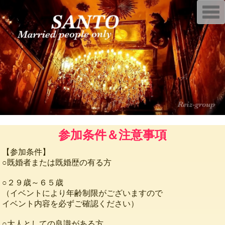
T
o
g
g
l
e
n
a
v
i
g
a
t
i
o
n
参加条件＆注意事項
【参加条件】
○既婚者または既婚歴の有る方
○２９歳～６５歳
（イベントにより年齢制限がございますので
イベント内容を必ずご確認ください）
○大人としての良識がある方