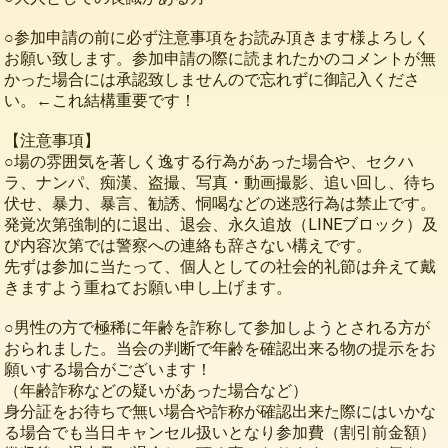
○参加申請の前に必ず注意事項をお読み頂きます様よろしく
お願い致します。参加申請の際に読まれたかのコメントが無
かった場合には承認致しませんので忘れずに御記入くださ
い。←これ結構重要です！
【注意事項】
○場の雰囲気を著しく逸する行為があった場合や、セクハ
ラ、ナンパ、痴漢、盗撮、写真・動画撮影、追い回し、待ち
伏せ、暴力、暴言、勧誘、恫喝などの迷惑行為は禁止です。
発覚次第強制的に退出、退会、永久追放（LINEブロック）及
び内容次第では警察への連絡も辞さない構えです。
先ずは参加に当たって、個人としての社会的礼節は弁えて戴
きますよう重ねてお願い申し上げます。
○男性の方で極稀に年齢を詐称して参加しようとされる方が
おられました。当会の判断で年齢を確認出来る物の提示をお
願いする場合がございます！
（年齢詐称などの疑いがあった場合など）
身分証をお待ちで無い場合や詐称が確認出来た際にはいかな
る場合でも当日キャンセル扱いとなり参加費（割引前金額）